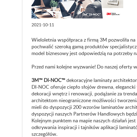
2021-10-11
Wieloletnia współpraca z firmą 3M pozwoliła na
pochwalić szeroką gamą produktów specjalistycz
model biznesowy jest odpowiedzią na potrzeby na
Przed nami kolejne wyzwanie! Do naszej oferty w
3M™ DI-NOC™
dekoracyjne laminaty architekto
DI-NOC oferuje ciepło słojów drewna, elegancki
dekoracji wnętrz i renowacji, podążanie za tre
architektom nieograniczone możliwości tworzeni
mieli do dyspozycji 200 wzorów laminatów arch
dyspozycji naszych Partnerów Handlowych będzie
Kolejnym punktem na mapie naszych działań jest
odkrywania inspiracji i tajników aplikacji lami
szczegółów.