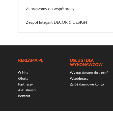
Zapraszamy do współpracy!
Zespół Integart DECOR & DESIGN
REKLAMA.PL
USŁUGI DLA
WYKONAWCÓW
O Nas
Wykup dostęp do zleceń
Oferta
Współpraca
Partnerzy
Załóż darmowe konto
Aktualności
Kontakt