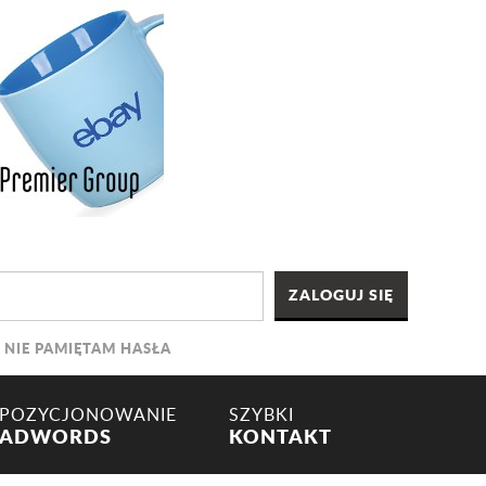
NIE PAMIĘTAM HASŁA
POZYCJONOWANIE
SZYBKI
ADWORDS
KONTAKT