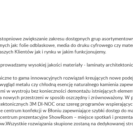
 stopniowe zwiększanie zakresu dostępnych grup asortymentowyc
nych jak: folie odblaskowe, media do druku cyfrowego czy mate
szych Klientów jak i rynku w jakim funkcjonujemy.
prowadzamy wysokiej jakości materiały - laminaty architektoni
niczne to gama innowacyjnych rozwiązań kreujących nowe podej
 wygląd metalu czy chłodną esencję naturalnego kamienia zape
ndami w wystroju bez konieczności demontażu istniejących elem
a nowych przestrzeni w sposób oszczędny i zrównoważony. W p
itektonicznych 3M DI-NOC oraz szereg programów wspierających
 centrum konfekcji w Błoniu zapewniające szybki dostęp do ma
 centrum prezentacyjne ShowRoom – miejsce spotkań i prezentac
natów.Wszystkie rozwiązania skupione zostaną na dedykowanej st