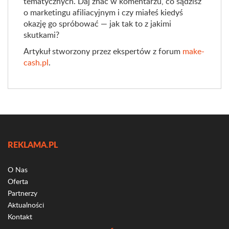
tematycznych. Daj znać w komentarzu, co sądzisz
o marketingu afiliacyjnym i czy miałeś kiedyś
okazję go spróbować — jak tak to z jakimi
skutkami?
Artykuł stworzony przez ekspertów z forum
make-
cash.pl
.
REKLAMA.PL
O Nas
Oferta
Partnerzy
Aktualności
Kontakt