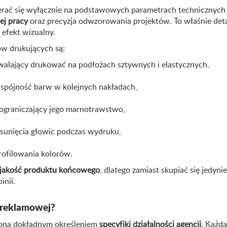
erać się wyłącznie na podstawowych parametrach technicznych c
ej pracy
oraz precyzja odwzorowania projektów. To właśnie deta
efekt wizualny.
ów drukujących są:
walający drukować na podłożach sztywnych i elastycznych,
 spójność barw w kolejnych nakładach,
ograniczający jego marnotrawstwo,
esunięcia głowic podczas wydruku,
profilowania kolorów.
a jakość produktu końcowego
, dlatego zamiast skupiać się jedyni
nii.
i reklamowej?
zona dokładnym określeniem
specyfiki działalności agencji
. Każda