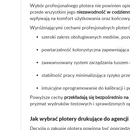
Wybór profesjonalnego plotera nie powinien opi
przede wszystkim jego
niezawodność w codzienn
wpływają na komfort użytkowania oraz końcowy 
Wyróżniającymi cechami profesjonalnych ploter
szeroki zakres obsługiwanych mediów, poz
powtarzalność kolorystyczna zapewniająca
zaawansowany system zarządzania tuszem 
stabilność pracy minimalizująca ryzyko prz
intuicyjne oprogramowanie do kalibracji i 
Powyższe cechy
przekładają się bezpośrednio n
pryzmat wydruków testowych i sprawdzonych opi
Jak wybrać plotery drukujące do agencj
Decyzja o zakupie plotera powinna być poprzed