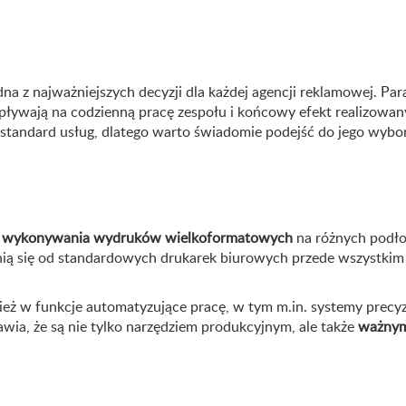
a z najważniejszych decyzji dla każdej agencji reklamowej. Pa
wpływają na codzienną pracę zespołu i końcowy efekt realizow
standard usług, dlatego warto świadomie podejść do jego wybo
o wykonywania wydruków wielkoformatowych
na różnych podłoż
żnią się od standardowych drukarek biurowych przede wszystki
ż w funkcje automatyzujące pracę, w tym m.in. systemy precy
wia, że są nie tylko narzędziem produkcyjnym, ale także
ważnym