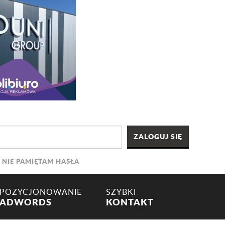
NIE PAMIĘTAM HASŁA
POZYCJONOWANIE
SZYBKI
ADWORDS
KONTAKT