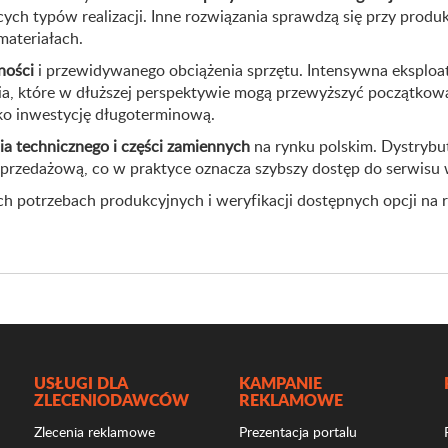
h typów realizacji. Inne rozwiązania sprawdzą się przy produkcj
ateriałach.
lności
i przewidywanego obciążenia sprzętu. Intensywna eksploa
, które w dłuższej perspektywie mogą przewyższyć początkową
ako inwestycję długoterminową.
a technicznego i części zamiennych
na rynku polskim. Dystrybut
rzedażową, co w praktyce oznacza szybszy dostęp do serwisu w
h potrzebach produkcyjnych i weryfikacji dostępnych opcji na 
USŁUGI DLA
KAMPANIE
ZLECENIODAWCÓW
REKLAMOWE
Zlecenia reklamowe
Prezentacja portalu